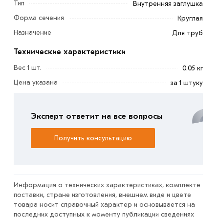
Тип
Внутренняя заглушка
Стандартная пластиковая заглушка Ф13 мм для
Форма сечения
Круглая
маскировки отверстий в круглых трубах. Размеры
Назначение
Для труб
изделия точно выдержаны, а на наружной поверхности
выполнено четыре ребра – такая конструкция
Технические характеристики
обеспечивает надежную установку заглушки и ее
Вес 1 шт.
0.05 кг
удерживание на протяжении многих лет.
Цена указана
за 1 штуку
Изготавливаются заглушки из пластика.
Условия доставки и цены на товар Заглушка Ф13 мм из
Эксперт ответит на все вопросы
категории
Круглые заглушки
действительны в Москве и
области. Наши профессиональные менеджеры
Получить консультацию
обработают заказ и свяжутся с Вами для согласования
условий доставки или самовывоза.
Данний товар от производителя сертифицирован,
соответствует всем стандартам качества. Возврат
Информация о технических характеристиках, комплекте
поставки, стране изготовления, внешнем виде и цвете
купленного товарa в течение 7 дней (наличие чека
товара носит справочный характер и основывается на
обязательно).
последних доступных к моменту публикации сведениях