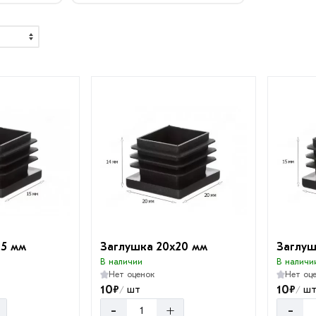
15 мм
Заглушка 20х20 мм
Заглуш
В наличии
В наличи
Нет оценок
Нет оц
10
10
₽
₽
шт
ш
/
/
-
+
-