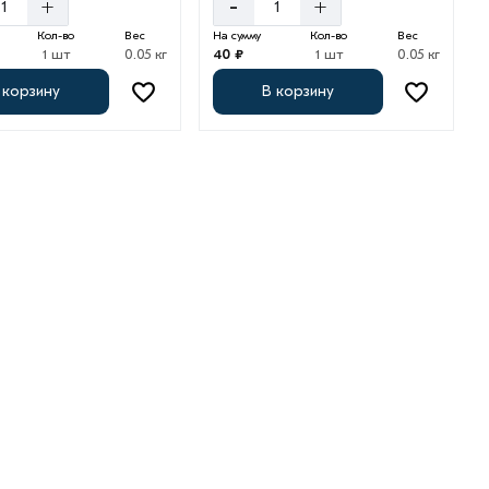
+
-
+
Кол-во
Вес
На сумму
Кол-во
Вес
1 шт
0.05 кг
40 ₽
1 шт
0.05 кг
 корзину
В корзину