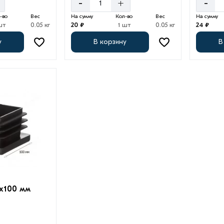
-
+
-
-во
Вес
На сумму
Кол-во
Вес
На сумму
шт
0.05 кг
20 ₽
1 шт
0.05 кг
24 ₽
у
В корзину
В
х100 мм