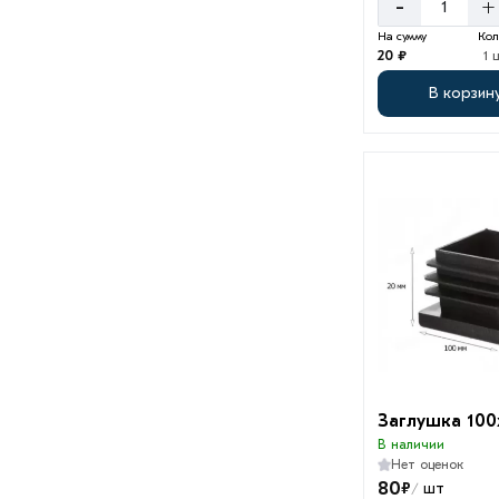
-
+
На сумму
Кол
20 ₽
1 
В корзин
Заглушка 100
В наличии
Нет оценок
80
₽
шт
/