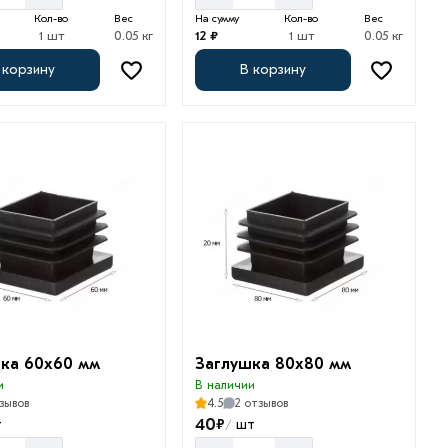
Кол-во
Вес
На сумму
Кол-во
Вес
1 шт
0.05 кг
12 ₽
1 шт
0.05 кг
 корзину
В корзину
ка 60х60 мм
Заглушка 80х80 мм
и
В наличии
зывов
4.5
2 отзывов
40
₽
т
шт
/