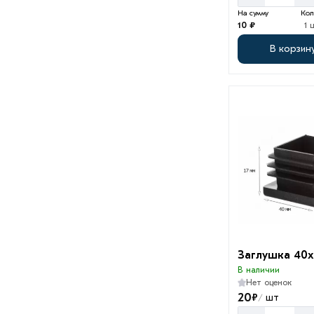
На сумму
Кол
10 ₽
1 
В корзин
Заглушка 40
В наличии
Нет оценок
20
₽
шт
/