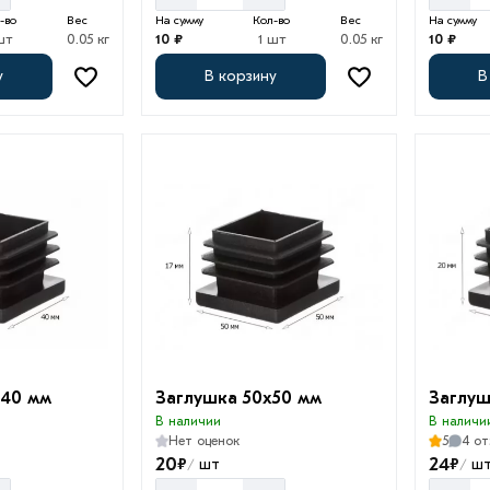
-во
Вес
На сумму
Кол-во
Вес
На сумму
шт
0.05 кг
10 ₽
1 шт
0.05 кг
10 ₽
у
В корзину
В
х40 мм
Заглушка 50х50 мм
Заглуш
В наличии
В наличи
Нет оценок
5
4 от
20
24
₽
₽
шт
ш
/
/