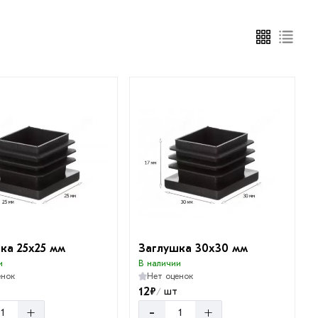
ка 25х25 мм
Заглушка 30х30 мм
и
В наличии
енок
Нет оценок
12
₽
т
шт
/
+
-
+