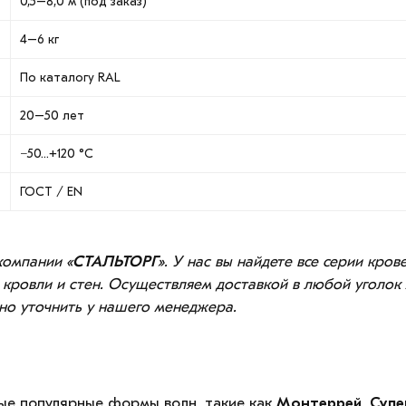
0,5–8,0 м (под заказ)
4–6 кг
По каталогу RAL
20–50 лет
−50…+120 °C
ГОСТ / EN
компании «
СТАЛЬТОРГ
». У нас вы найдете все серии кро
 кровли и стен. Осуществляем доставкой в любой уголок
но уточнить у нашего менеджера.
ные популярные формы волн, такие как
Монтеррей, Супер