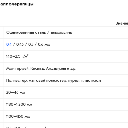
таллочерепицы
:
Значе
Оцинкованная сталь / алюмоцинк
0,4
/ 0,45 / 0,5 / 0,6 мм
140–275 г/м²
Монтеррей, Каскад, Андалузия и др.
Полиэстер, матовый полиэстер, пурал, пластизол
20–46 мм
1180–1 200 мм
1100–1150 мм