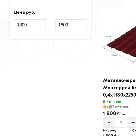
Цена руб.
—
Металлочере
Монтеррей R
0,4х1180х225
В наличии
4
2 отзывов
1 800
₽
шт
/
-
+
На сумму
Ко
1 800 ₽
1