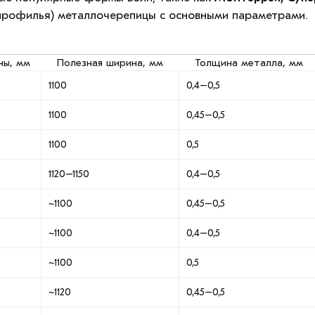
рофилья) металлочерепицы с основными параметрами.
ны, мм
Полезная ширина, мм
Толщина металла, мм
1100
0,4–0,5
1100
0,45–0,5
1100
0,5
1120–1150
0,4–0,5
~1100
0,45–0,5
~1100
0,4–0,5
~1100
0,5
~1120
0,45–0,5