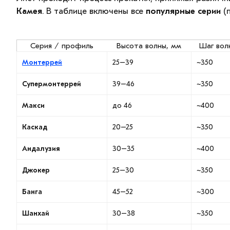
Камея
. В таблице включены все
популярные серии
(п
Серия / профиль
Высота волны, мм
Шаг вол
Монтеррей
25–39
~350
Супермонтеррей
39–46
~350
Макси
до 46
~400
Каскад
20–25
~350
Андалузия
30–35
~400
Джокер
25–30
~350
Банга
45–52
~300
Шанхай
30–38
~350