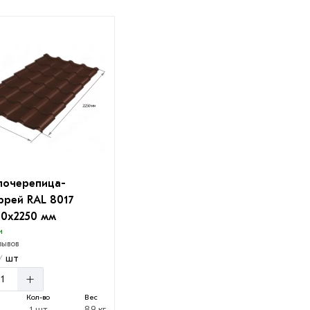
лочерепица-
рей RAL 8017
80х2250 мм
и
зывов
шт
/
+
Кол-во
Вес
1 шт
8.9 кг