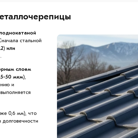
металлочерепицы
олоднокатаной
Сначала стальной
м2
)
или
.
ерным слоем
25-50 мкм
),
ению и
 выполняется
же 0,6 мм), что
и долговечности