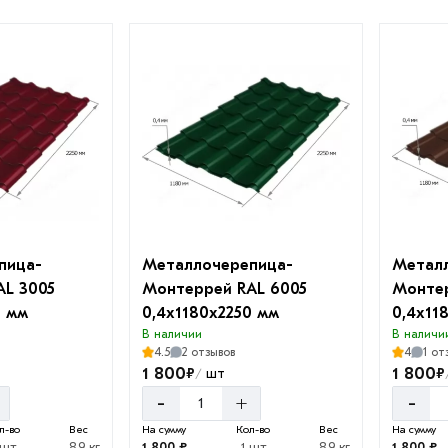
пица-
Металлочерепица-
Метал
AL 3005
Монтеррей RAL 6005
Монтер
0 мм
0,4х1180х2250 мм
0,4х11
В наличии
В наличи
4.5
2 отзывов
4
1 от
1 800
1 800
₽
₽
шт
/
-
+
-
л-во
Вес
На сумму
Кол-во
Вес
На сумму
 шт
8.9 кг
1 800 ₽
1 шт
8.9 кг
1 800 ₽