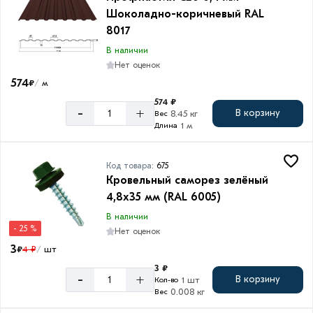
Шоколадно-коричневый RAL
8017
В наличии
Нет оценок
574
₽
м
/
574 ₽
-
+
В корзину
8.45 кг
Вес
1 м
Длина
Код товара:
675
Кровельный саморез зелёный
4,8х35 мм (RAL 6005)
В наличии
- 25 %
Нет оценок
3
₽
4 ₽
шт
/
3 ₽
-
+
В корзину
1 шт
Кол-во
0.008 кг
Вес