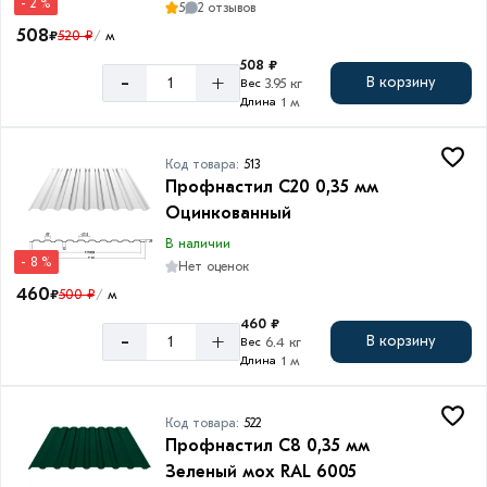
- 2 %
5
2 отзывов
Цинк
508
₽
520 ₽
м
/
Полимерное
508 ₽
-
+
В корзину
3.95 кг
Вес
1 м
Длина
Код товара:
513
Профнастил C20 0,35 мм
Оцинкованный
В наличии
- 8 %
Нет оценок
460
₽
500 ₽
м
/
460 ₽
-
+
В корзину
6.4 кг
Вес
1 м
Длина
Код товара:
522
Профнастил С8 0,35 мм
Зеленый мох RAL 6005