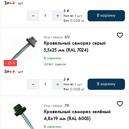
3
₽
4 ₽
шт
/
3 ₽
-
+
В корзину
1 шт
Кол-во
0.008 кг
Вес
Код товара:
673
Кровельный саморез серый
5,5х25 мм (RAL 7024)
В наличии
- 25 %
Нет оценок
3
₽
4 ₽
шт
/
3 ₽
-
+
В корзину
1 шт
Кол-во
0.008 кг
Вес
Код товара:
791
Кровельный саморез зелёный
4,8х19 мм (RAL 6005)
В наличии