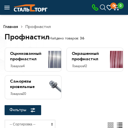
×
0
0
Фильтры
Главная
Профнастил
Со
скидкой
Профнастил
Найдено товаров:
36
Оцинкованный
Окрашенный
профнастил
профнастил
Цена
Товаров
4
Товаров
12
руб.
—
Саморезы
кровельные
Товаров
20
Высота
Фильтры
профлиста