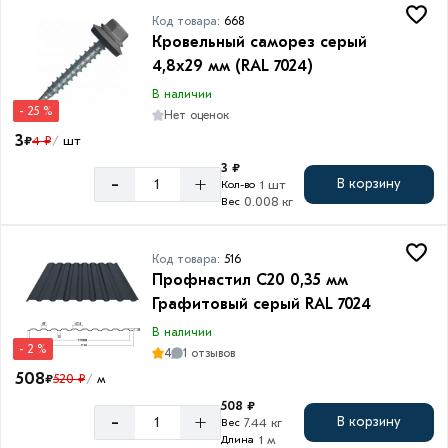
Код товара:
668
Кровельный саморез серый
4,8х29 мм (RAL 7024)
В наличии
- 25 %
Нет оценок
3
₽
4 ₽
шт
/
3 ₽
-
+
В корзину
1 шт
Кол-во
0.008 кг
Вес
Код товара:
516
Профнастил С20 0,35 мм
Графитовый серый RAL 7024
В наличии
- 2 %
4
1 отзывов
508
₽
520 ₽
м
/
508 ₽
-
+
В корзину
7.44 кг
Вес
1 м
Длина