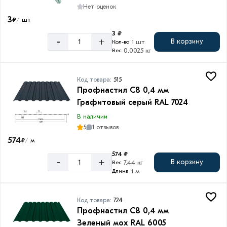
Нет оценок
3
₽
шт
/
3 ₽
-
+
В корзину
1 шт
Кол-во
0.0025 кг
Вес
Код товара:
515
Профнастил С8 0,4 мм
Графитовый серый RAL 7024
В наличии
5
1 отзывов
574
₽
м
/
574 ₽
-
+
В корзину
7.44 кг
Вес
1 м
Длина
Код товара:
724
Профнастил С8 0,4 мм
Зеленый мох RAL 6005