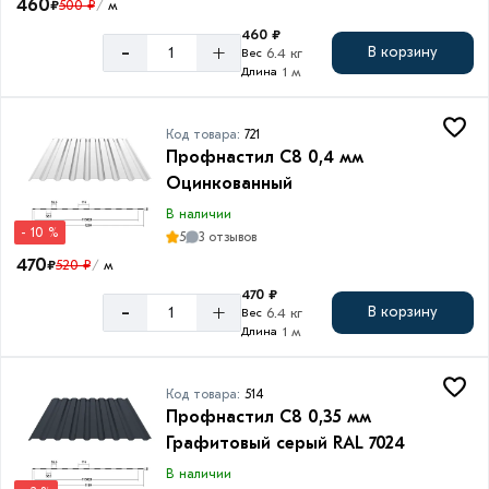
460
₽
500 ₽
м
/
Высота
460 ₽
волны
-
+
В корзину
6.4 кг
Вес
1 м
Длина
8
мм
Код товара:
721
20
Профнастил C8 0,4 мм
мм
Оцинкованный
В наличии
- 10 %
5
3 отзывов
Тип
470
₽
520 ₽
м
/
470 ₽
С20
-
+
В корзину
6.4 кг
Вес
1 м
С8
Длина
Код товара:
514
Профнастил С8 0,35 мм
Покрытие
Графитовый серый RAL 7024
Порошковое
В наличии