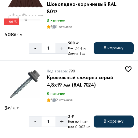
Шоколадно-коричневый RAL
8017
В наличии
- 66 %
5
1 отзывов
508
₽
м
/
508 ₽
-
+
В корзину
7.44 кг
Вес
1 м
Длина
Код товара:
790
Кровельный саморез серый
4,8х19 мм (RAL 7024)
В наличии
5
2 отзывов
3
₽
шт
/
3 ₽
-
+
В корзину
1 шт
Кол-во
0.002 кг
Вес