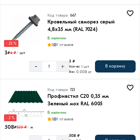
Код товара:
667
Кровельный саморез серый
4,8х35 мм (RAL 7024)
В наличии
- 25 %
5
1 отзывов
3
₽
4 ₽
шт
/
3 ₽
-
+
В корзину
1 шт
Кол-во
0.008 кг
Вес
Код товара:
723
Профнастил С20 0,35 мм
Зеленый мох RAL 6005
В наличии
- 2 %
5
1 отзывов
508
₽
520 ₽
м
/
508 ₽