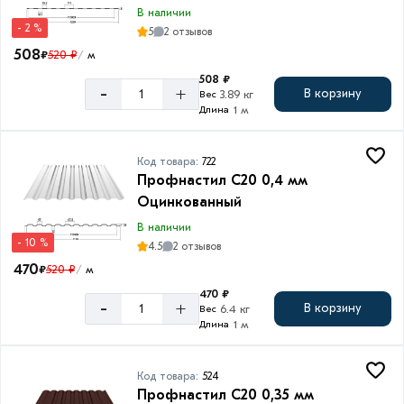
В наличии
- 2 %
5
2 отзывов
508
₽
520 ₽
м
/
508 ₽
-
+
В корзину
3.89 кг
Вес
1 м
Длина
Код товара:
722
Профнастил C20 0,4 мм
Оцинкованный
В наличии
- 10 %
4.5
2 отзывов
470
₽
520 ₽
м
/
470 ₽
-
+
В корзину
6.4 кг
Вес
1 м
Длина
Код товара:
524
Профнастил С20 0,35 мм