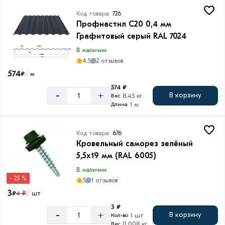
Код товара:
726
Профнастил С20 0,4 мм
Графитовый серый RAL 7024
В наличии
4.5
2 отзывов
574
₽
м
/
574 ₽
-
+
В корзину
8.45 кг
Вес
1 м
Длина
Код товара:
676
Кровельный саморез зелёный
5,5х19 мм (RAL 6005)
В наличии
- 25 %
5
1 отзывов
3
₽
4 ₽
шт
/
3 ₽
-
+
В корзину
1 шт
Кол-во
0.008 кг
Вес