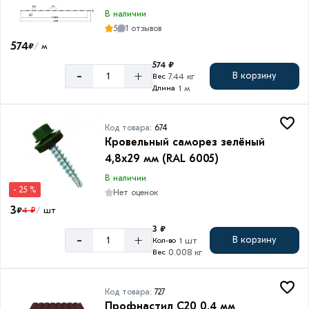
В наличии
5
1 отзывов
574
₽
м
/
574 ₽
-
+
В корзину
7.44 кг
Вес
1 м
Длина
Код товара:
674
Кровельный саморез зелёный
4,8х29 мм (RAL 6005)
В наличии
- 25 %
Нет оценок
3
₽
4 ₽
шт
/
3 ₽
-
+
В корзину
1 шт
Кол-во
0.008 кг
Вес
Код товара:
727
Профнастил С20 0,4 мм