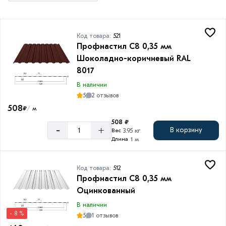
Толщина
Код товара:
521
0.35
Профнастил С8 0,35 мм
мм
Шоколадно-коричневый RAL
0.4
8017
мм
В наличии
5
2 отзывов
508
₽
м
/
508 ₽
Ширина
-
+
В корзину
3.95 кг
Вес
профиля
1 м
Длина
1150
мм
Код товара:
512
Профнастил С8 0,35 мм
1200
мм
Оцинкованный
В наличии
- 8 %
5
1 отзывов