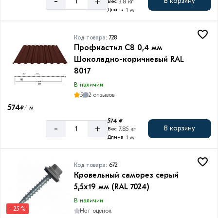
-
+
В корзину
3.8 кг
Вес
1 м
Длина
Код товара:
728
Профнастил С8 0,4 мм
Шоколадно-коричневый RAL
8017
В наличии
5
2 отзывов
574
₽
м
/
574 ₽
-
+
В корзину
7.85 кг
Вес
1 м
Длина
Код товара:
672
Кровельный саморез серый
5,5х19 мм (RAL 7024)
В наличии
- 25 %
Нет оценок