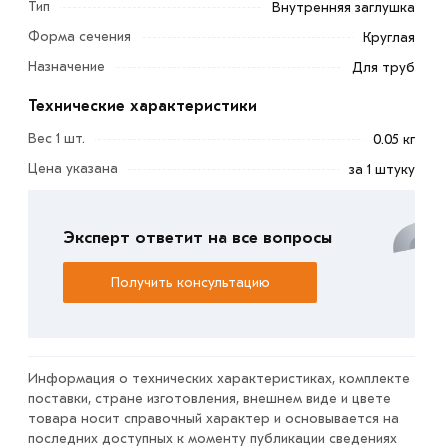
Тип
Внутренняя заглушка
Круглая заглушка Ф25 мм пластиковая для внутреннего
Форма сечения
Круглая
монтажа, используемая для защиты и повышения
Назначение
Для труб
эстетических качеств изделий на основе трубных
каркасов.
Технические характеристики
Вес 1 шт.
0.05 кг
Изделие состоит из круглой головки с
текстурированной поверхностью и удлиненной
Цена указана
за 1 штуку
заглубляемой части, на которой сформировано два
уплотнительных ребра и одна центрирующая шайба.
Эксперт ответит на все вопросы
Ребра обеспечивают плотную фиксацию детали внутри
трубы, а центрирующая шайба предотвращает ее
Получить консультацию
поперечные смещения вследствие прилагаемых к
головке нагрузок.
Условия доставки и цены на товар Заглушка Ф25 мм из
Информация о технических характеристиках, комплекте
категории
Круглые заглушки
действительны в Москве и
поставки, стране изготовления, внешнем виде и цвете
товара носит справочный характер и основывается на
области. Наши профессиональные менеджеры
последних доступных к моменту публикации сведениях
обработают заказ и свяжутся с Вами для согласования