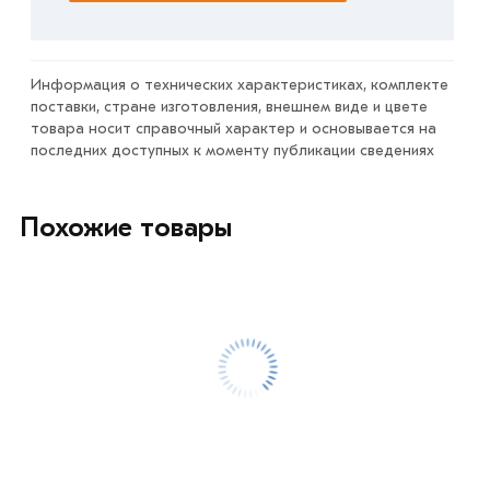
Условия доставки и цены на товар Оголовок СВ 108 мм
200х200 мм из категории
Оголовок СВ
действительны
в Москве и области. Наши профессиональные
Информация о технических характеристиках, комплекте
поставки, стране изготовления, внешнем виде и цвете
менеджеры обработают заказ и свяжутся с Вами для
товара носит справочный характер и основывается на
согласования условий доставки или самовывоза.
последних доступных к моменту публикации сведениях
Данний товар от производителя сертифицирован,
соответствует всем стандартам качества. Возврат
Похожие товары
купленного товарa в течение 7 дней (наличие чека
обязательно).