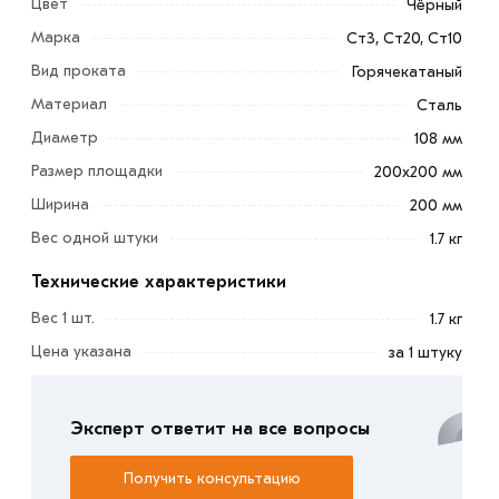
Цвет
Чёрный
Марка
Ст3, Ст20, Ст10
Вид проката
Горячекатаный
Материал
Сталь
Диаметр
108 мм
Размер площадки
200х200 мм
Ширина
200 мм
Вес одной штуки
1.7 кг
Оголовок СВ 108 мм 200х200 мм представляет собой
Технические характеристики
металлическую пластину с приваренной к ней короткой
Вес 1 шт.
1.7 кг
трубой и ребрами жесткости. Данное изделие
Цена указана
за 1 штуку
накрывает верхний торец сваи после ее заглубления.
Он крепится к опорному элементу при помощи сварки
Эксперт ответит на все вопросы
или болтовым соединением. На плоскость оголовков
будут опираться строительные плиты и балки. Также на
Получить консультацию
них может производиться крепление бруса.