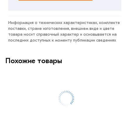
Условия доставки и цены на товар Оголовок СВ 89 мм
200х200 мм из категории
Оголовок СВ
действительны
в Москве и области. Наши профессиональные
Информация о технических характеристиках, комплекте
поставки, стране изготовления, внешнем виде и цвете
менеджеры обработают заказ и свяжутся с Вами для
товара носит справочный характер и основывается на
согласования условий доставки или самовывоза.
последних доступных к моменту публикации сведениях
Данний товар от производителя сертифицирован,
соответствует всем стандартам качества. Возврат
Похожие товары
купленного товарa в течение 7 дней (наличие чека
обязательно).