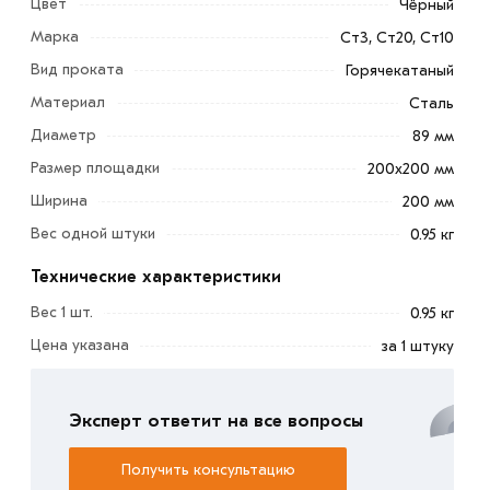
Цвет
Чёрный
Марка
Ст3, Ст20, Ст10
Вид проката
Горячекатаный
Материал
Сталь
Диаметр
89 мм
Размер площадки
200х200 мм
Ширина
200 мм
Вес одной штуки
0.95 кг
Оголовок СВ 89 мм 200х200 мм служит основой для
Технические характеристики
легких металлических конструкций, равномерно
Вес 1 шт.
0.95 кг
распределяя вес на фундамент. На поверхность
Цена указана
за 1 штуку
оголовков опираются строительные плиты, балки и
другие элементы.
Эксперт ответит на все вопросы
Обеспечивает надёжное крепление элементов
свайного фундамента, предотвращая смещение или
Получить консультацию
разрушение при сильных ветрах или других нагрузках.