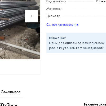
Вид проката
Горяч
Материал
Диаметр
См. все характеристики
Внимание!
Цены для оплаты по безналичному
расчету уточняйте у менеджеров!
Самовывоз
ественное изделие, уже по названию
вания.
Технически
 50х3мм