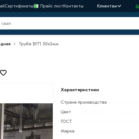
ай
Сертификаты
Прайс лист
Контакты
Клиентам
З
одная
Труба ВГП 50х3мм
Характеристики
Страна производства
Цвет
ГОСТ
Марка