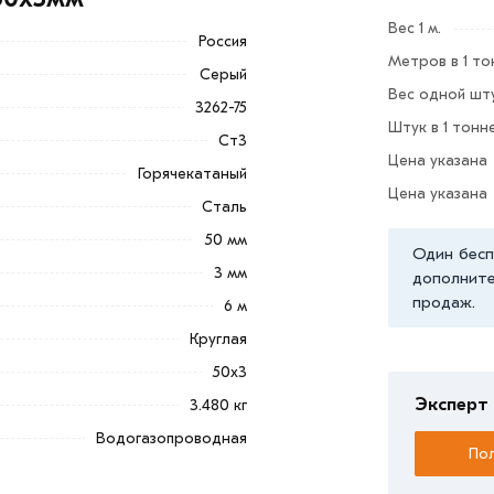
стемы отопления или же газовые
Вес 1 м.
Россия
Метров в 1 то
Серый
Вес одной шту
3262-75
Штук в 1 тонн
Ст3
Цена указана
Горячекатаный
Цена указана
Сталь
з категории
Труба водогазопроводная
альные менеджеры обработают заказ и
50 мм
Один бесп
и самовывоза.
3 мм
дополните
продаж.
6 м
ветствует всем стандартам качества.
ека обязательно).
Круглая
50х3
Эксперт 
3.480 кг
Водогазопроводная
Пол