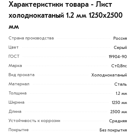
Характеристики товара - Лист
холоднокатаный 1.2 мм 1250х2500
мм
Страна производства
Россия
Цвет
Серый
ГОСТ
19904-90
Марка
Ст0,8пс
Вид проката
Холоднокатаный
Лист холоднокатаный 1.2 мм 1250х2500 мм - это
Материал
Сталь
низкоуглеродистая сталь, производимая методом
«холодной прокатки» и обрабатываемая при
Толщина
1.2 мм
температуре, близкой к нормальной. Холоднокатаная
Ширина
1250 мм
сталь отличается превосходной прочностью и
Длина
2500 мм
обрабатываемостью.
Устойчивость к коррозии
Средняя
Прокат используется в различных промышленных
Покрытие
Без покрытия
отраслях: