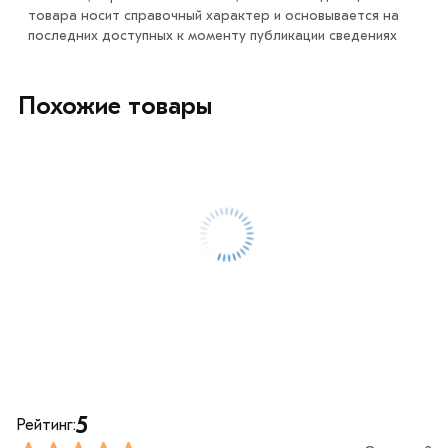
или самовывоза.
товара носит справочный характер и основывается на
последних доступных к моменту публикации сведениях
Данний товар от производителя сертифицирован,
соответствует всем стандартам качества. Возврат
купленного товарa в течение 7 дней (наличие чека
Похожие товары
обязательно).
5
Рейтинг: