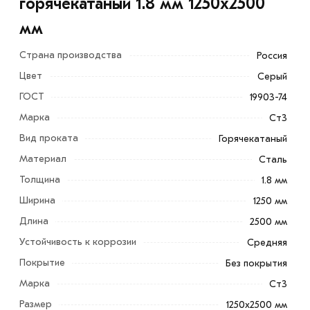
горячекатаный 1.8 мм 1250х2500
мм
Страна производства
Россия
Цвет
Серый
ГОСТ
19903-74
Марка
Ст3
Вид проката
Горячекатаный
Материал
Сталь
Металлический стальной лист горячекатаный 1.8 мм
Толщина
1.8 мм
1250х2500 мм пользуется популярностью при
Ширина
1250 мм
строительстве, в ремонте и в быту. Он отличается
Длина
2500 мм
прочностью и ровной поверхностью.
Устойчивость к коррозии
Средняя
Пластина широко применяется в качестве материала
Покрытие
Без покрытия
для ограждений, перекрытий, настилов. Применяется в
Марка
Ст3
отделке офисов и ангаров.
Размер
1250х2500 мм