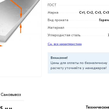
ГОСТ
Марка
Ст1, Ст2, Ст3, Ст
Вид проката
Горяч
Материал
Углеродистая сталь
См. все характеристики
Внимание!
Цены для оплаты по безналичному
расчету уточняйте у менеджеров!
Самовывоз
ьное изделие, так и в качестве сырья для
Технически
х5 мм