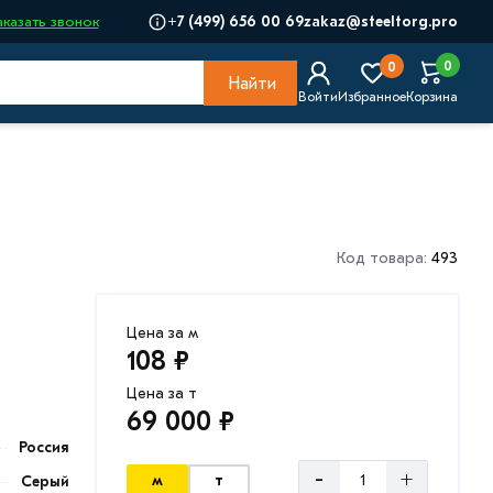
+7 (499) 656 00 69
zakaz@steeltorg.pro
аказать звонок
0
0
Найти
Войти
Избранное
Корзина
Код товара:
493
Цена за м
108 ₽
Цена за т
69 000 ₽
Россия
-
+
м
т
Серый