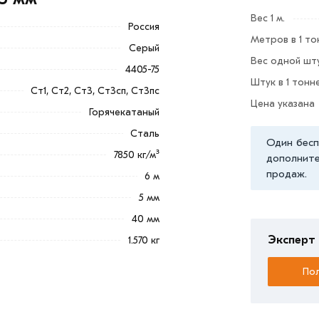
Вес 1 м.
Россия
Метров в 1 то
Серый
Вес одной шту
4405-75
Штук в 1 тонн
енения;
Ст1, Ст2, Ст3, Ст3сп, Ст3пс
Цена указана
Горячекатаный
категории
Полоса стальная
действительны
Сталь
Один бесп
ы обработают заказ и свяжутся с Вами
7850 кг/м³
дополните
продаж.
6 м
ветствует всем стандартам качества.
5 мм
ека обязательно).
40 мм
Эксперт 
1.570 кг
Пол