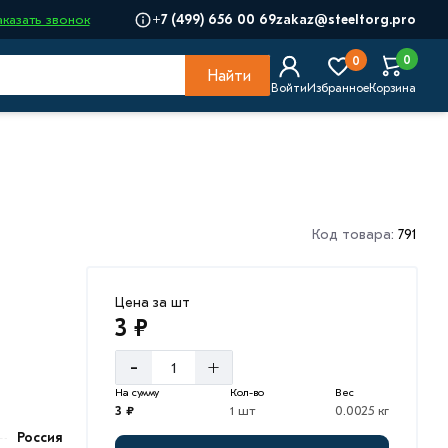
+7 (499) 656 00 69
zakaz@steeltorg.pro
аказать звонок
0
0
Найти
Войти
Избранное
Корзина
Код товара:
791
Цена за шт
3 ₽
-
+
На сумму
Кол-во
Вес
3 ₽
1 шт
0.0025 кг
Россия