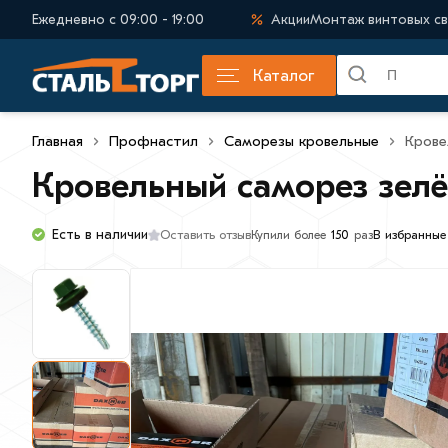
Ежедневно с 09:00 - 19:00
Акции
Монтаж винтовых св
Каталог
Главная
Профнастил
Саморезы кровельные
Крове
Кровельный саморез зелё
Есть в наличии
Оставить отзыв
В избранные
Купили более
150
раз