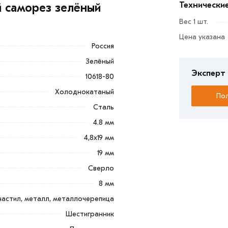
Технически
й саморез зелёный
ругих аналогичных изделий. Данный
Вес 1 шт.
ой.
Цена указана
Россия
тации. Головка окрашена полимерной
Зелёный
Эксперт 
10618-80
зелёный 4,8х19 мм (RAL 6005) из
Холоднокатаный
Пол
ве и области. Наши профессиональные
Сталь
гласования условий доставки или
4.8 мм
4,8x19 мм
ветствует всем стандартам качества.
19 мм
ека обязательно).
Сверло
8 мм
астил, металл, металлочерепица
Шестигранник