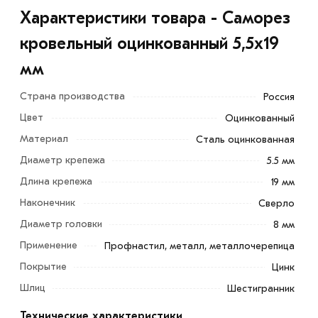
Характеристики товара - Саморез
кровельный оцинкованный 5,5х19
мм
Страна производства
Россия
Цвет
Оцинкованный
Материал
Сталь оцинкованная
Диаметр крепежа
5.5 мм
Длина крепежа
19 мм
Наконечник
Сверло
Диаметр головки
8 мм
Применение
Профнастил, металл, металлочерепица
Для крепления кровельных материалов применяется
Покрытие
Цинк
саморез кровельный оцинкованный 5,5х19 мм. Он
Шлиц
Шестигранник
обеспечивает надежную фиксацию и служит для
Технические характеристики
защиты соединения от негативных природных