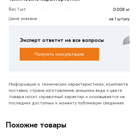
воздействий.
Вес 1 шт.
0.008 кг
Цена указана
за 1 штуку
Благодаря специальной шайбе с резиновой прокладкой
исключается проникновение влаги под кровлю через
отверстие. От коррозии саморез для крыши защищает
Эксперт ответит на все вопросы
цинковое покрытие.
Получить консультацию
Условия доставки и цены на товар Саморез кровельный
оцинкованный 5,5х19 мм из категории
Саморезы
кровельные
действительны в Москве и области. Наши
профессиональные менеджеры обработают заказ и
Информация о технических характеристиках, комплекте
свяжутся с Вами для согласования условий доставки
поставки, стране изготовления, внешнем виде и цвете
или самовывоза.
товара носит справочный характер и основывается на
последних доступных к моменту публикации сведениях
Данний товар от производителя сертифицирован,
соответствует всем стандартам качества. Возврат
купленного товарa в течение 7 дней (наличие чека
Похожие товары
обязательно).