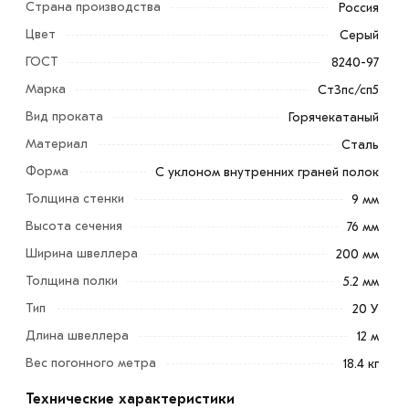
Страна производства
Россия
Цвет
Серый
ГОСТ
8240-97
Марка
Ст3пс/сп5
Вид проката
Горячекатаный
Швеллер 20 У - высота 200 мм, вес 19,06 кг,
Материал
Сталь
изготавливается из стали марки ст3, способен
Форма
С уклоном внутренних граней полок
справиться с высокими нагрузками и используется при
Толщина стенки
строительстве высотных зданий и сооружений,
9 мм
перекрытий с большой площадью, опор и прогонов.
Высота сечения
76 мм
Ширина швеллера
200 мм
Применяется при строительстве перекрытий больших
Толщина полки
пролетов и многоэтажных каркасных сооружений.
5.2 мм
Тип
20 У
Зачастую он используется в качестве арматуры для
Длина швеллера
12 м
стен, кровли, а так же для усиления бетона. Он
Вес погонного метра
прекрасно выдерживает нагрузки как осевые, так и
18.4 кг
несущие.
Технические характеристики