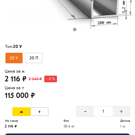
Тип:
20 У
20 У
20 П
Цена за м
2 116 ₽
2 245 ₽
- 6 %
Цена за т
115 000 ₽
-
+
м
т
На сумму
Вес
Длина
2 116 ₽
18.4 кг
1 м