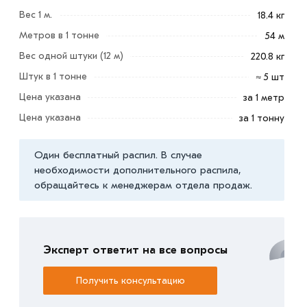
Условия доставки и цены на товар Швеллер 20 У из
Вес 1 м.
18.4 кг
категории
Швеллер стальной
действительны в Москве
Метров в 1 тонне
54 м
и области. Наши профессиональные менеджеры
Вес одной штуки (12 м)
220.8 кг
обработают заказ и свяжутся с Вами для согласования
Штук в 1 тонне
≈ 5 шт
условий доставки или самовывоза.
Цена указана
за 1 метр
Данний товар от производителя сертифицирован,
Цена указана
за 1 тонну
соответствует всем стандартам качества. Возврат
купленного товарa в течение 7 дней (наличие чека
Один бесплатный распил. В случае
обязательно).
необходимости дополнительного распила,
обращайтесь к менеджерам отдела продаж.
Эксперт ответит на все вопросы
Получить консультацию