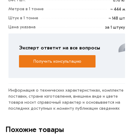
6.76 кг
Метров в 1 тонне
≈ 444 м
Материал и исполнение:
Штук в 1 тонне
≈ 148 шт
Сечение: прямоугольная труба
Цена указана
за 1 штуку
Материал: оцинкованная сталь
Покрытие: цинкование — защита от коррозии и
Эксперт ответит на все вопросы
порошковая окраска — эстетика + дополнительная
защита (цвет по RAL).
Получить консультацию
Условия доставки и цены на товар Столб для забора
50х50х1,5 мм 3 м коричневый RAL 8017 из категории
Столбы и лаги для забора
действительны в Москве и
области. Наши профессиональные менеджеры
Информация о технических характеристиках, комплекте
поставки, стране изготовления, внешнем виде и цвете
обработают заказ и свяжутся с Вами для согласования
товара носит справочный характер и основывается на
условий доставки или самовывоза.
последних доступных к моменту публикации сведениях
Данний товар от производителя сертифицирован,
соответствует всем стандартам качества. Возврат
Похожие товары
купленного товарa в течение 7 дней (наличие чека