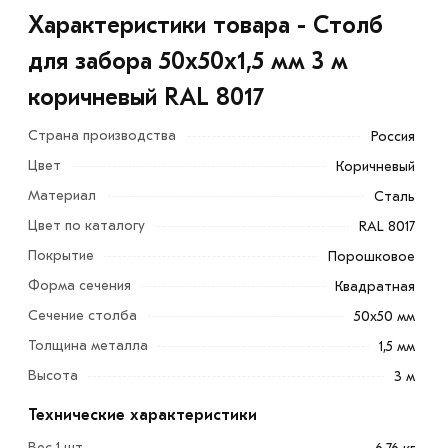
Характеристики товара - Столб
для забора 50х50х1,5 мм 3 м
коричневый RAL 8017
Страна производства
Россия
Цвет
Коричневый
Материал
Сталь
Цвет по каталогу
RAL 8017
Покрытие
Порошковое
Форма сечения
Квадратная
Сечение столба
50х50 мм
Толщина металла
1,5 мм
Столб для забора 50х50х1,5 мм 3 м коричневый RAL
Высота
3 м
8017 - это один из основных элементов конструкции
Технические характеристики
ограждения, представляющий собой поперечины,
закрепляющиеся к опорам.
Вес 1 шт.