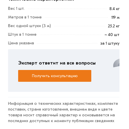
Вес 1 шт.
8.4 кг
Метров в 1 тонне
119 м
Столб для забора 60х60х2 мм 3 м сигнальный серый
RAL 7004 - это металлический профильный стоечный
Вес одной штуки (3 м)
25.2 кг
элемент, который служит опорой для крепления лаг и
Штук в 1 тонне
≈ 40 шт
заборных секций.
Цена указана
за 1 штуку
Профильные металлоизделия используются для
ограждения дачных участков, территорий загородных
Эксперт ответит на все вопросы
домов, а также заводов и предприятий. С их помощью
обозначают границы местности и обеспечивают её
Получить консультацию
защиту.
Условия доставки и цены на товар Столб для забора
60х60х2 мм 3 м сигнальный серый RAL 7004 из
Информация о технических характеристиках, комплекте
категории
Столбы и лаги для забора
действительны в
поставки, стране изготовления, внешнем виде и цвете
Москве и области. Наши профессиональные
товара носит справочный характер и основывается на
менеджеры обработают заказ и свяжутся с Вами для
последних доступных к моменту публикации сведениях
согласования условий доставки или самовывоза.