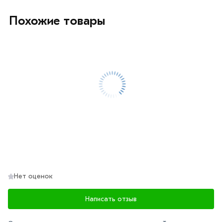
Данний товар от производителя сертифицирован,
Похожие товары
соответствует всем стандартам качества. Возврат
купленного товарa в течение 7 дней (наличие чека
обязательно).
Нет оценок
Написать отзыв