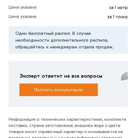
Цена указана
за 1 метр
Условия доставки и цены на товар Труба квадратная
Цена указана
за 1 тонну
ТУ 100х100х2 мм из категории
Труба ТУ квадратная
действительны в Москве и области. Наши
Один бесплатный распил. В случае
профессиональные менеджеры обработают заказ и
необходимости дополнительного распила,
свяжутся с Вами для согласования условий доставки
обращайтесь к менеджерам отдела продаж.
или самовывоза.
Данний товар от производителя сертифицирован,
соответствует всем стандартам качества. Возврат
Эксперт ответит на все вопросы
купленного товарa в течение 7 дней (наличие чека
обязательно).
Получить консультацию
Информация о технических характеристиках, комплекте
поставки, стране изготовления, внешнем виде и цвете
товара носит справочный характер и основывается на
последних доступных к моменту публикации сведениях