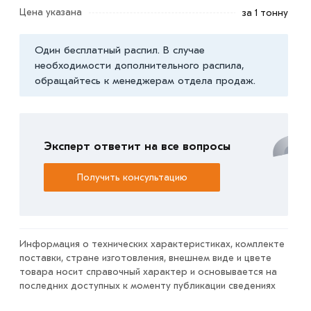
площадки.
Цена указана
за 1 тонну
Условия доставки и цены на товар Труба квадратная
Один бесплатный распил. В случае
ТУ 30х30х3 мм из категории
Труба ТУ квадратная
необходимости дополнительного распила,
действительны в Москве и области. Наши
обращайтесь к менеджерам отдела продаж.
профессиональные менеджеры обработают заказ и
свяжутся с Вами для согласования условий доставки
или самовывоза.
Эксперт ответит на все вопросы
Данний товар от производителя сертифицирован,
соответствует всем стандартам качества. Возврат
Получить консультацию
купленного товарa в течение 7 дней (наличие чека
обязательно).
Информация о технических характеристиках, комплекте
поставки, стране изготовления, внешнем виде и цвете
товара носит справочный характер и основывается на
последних доступных к моменту публикации сведениях