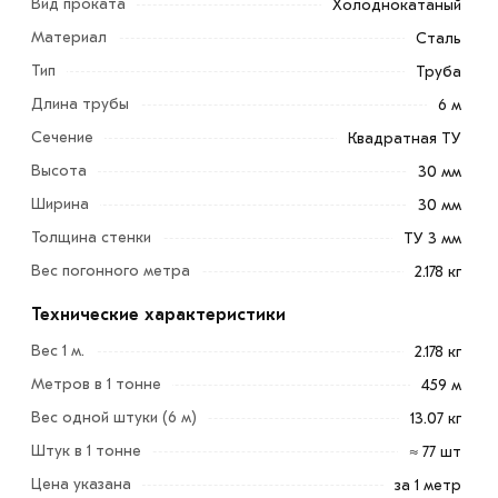
Вид проката
Холоднокатаный
Материал
Сталь
Тип
Труба
Длина трубы
6 м
Сечение
Квадратная ТУ
Высота
30 мм
Ширина
30 мм
Толщина стенки
ТУ 3 мм
Труба квадратная ТУ 30х30х3 мм представляет собой
полый металлический профиль замкнутого сечения.
Вес погонного метра
2.178 кг
Она используется в строительных
Технические характеристики
металлоконструкциях, когда требуется устойчивость к
Вес 1 м.
2.178 кг
неблагоприятным условиям окружающей среды и
Метров в 1 тонне
459 м
одновременно эстетичный внешний вид сооружений,
Вес одной штуки (6 м)
13.07 кг
например, таких как остановки для общественного
транспорта, флагштоки, билборды, рекламные
Штук в 1 тонне
≈ 77 шт
прямоугольные щиты, детские или спортивные
Цена указана
за 1 метр