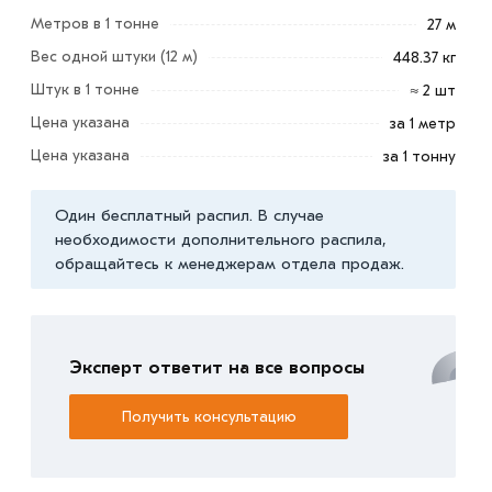
Метров в 1 тонне
27 м
Профтрубы обеспечивают прочность и жесткость
Вес одной штуки (12 м)
448.37 кг
конструкции, повышая ее сопротивляемость нагрузкам.
Они устойчивы к коррозии и деформации, долговечны,
Штук в 1 тонне
≈ 2 шт
удобны в транспортировке и складировании.
Цена указана
за 1 метр
Цена указана
за 1 тонну
Условия доставки и цены на товар Труба профильная
180х180х7 мм из категории
Труба квадратная ГОСТ
Один бесплатный распил. В случае
действительны в Москве и области. Наши
необходимости дополнительного распила,
профессиональные менеджеры обработают заказ и
обращайтесь к менеджерам отдела продаж.
свяжутся с Вами для согласования условий доставки
или самовывоза.
Данний товар от производителя сертифицирован,
Эксперт ответит на все вопросы
соответствует всем стандартам качества. Возврат
купленного товарa в течение 7 дней (наличие чека
Получить консультацию
обязательно).