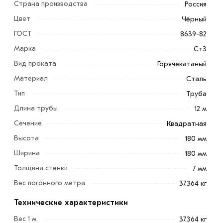
Страна производства
Россия
Цвет
Чёрный
ГОСТ
8639-82
Марка
Ст3
Вид проката
Горячекатаный
Материал
Сталь
Труба профильная 180х180х7 мм изготовлена в
Тип
Труба
соответствии с ГОСТ 8639-82 из прочной
Длина трубы
12 м
углеродистой или низколегированной стали.
Сечение
Квадратная
Применение:
Высота
180 мм
обустройство столбов и ограждений;
Ширина
180 мм
возведение лестниц и опор;
Толщина стенки
7 мм
изготовление элементов детских площадок (качелей,
Вес погонного метра
37.364 кг
горок и т.д.);
Технические характеристики
создание каркасов, билбордов, дымоходов, дверных
Вес 1 м.
коробок.
37.364 кг