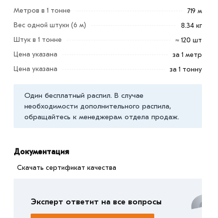
Условия доставки и цены на товар Труба профильная
Метров в 1 тонне
719 м
25х25х2 мм из категории
Труба квадратная ГОСТ
Вес одной штуки (6 м)
8.34 кг
действительны в Москве и области. Наши
Штук в 1 тонне
профессиональные менеджеры обработают заказ и
≈ 120 шт
свяжутся с Вами для согласования условий доставки
Цена указана
за 1 метр
или самовывоза.
Цена указана
за 1 тонну
Данний товар от производителя сертифицирован,
Один бесплатный распил. В случае
соответствует всем стандартам качества. Возврат
необходимости дополнительного распила,
купленного товарa в течение 7 дней (наличие чека
обращайтесь к менеджерам отдела продаж.
обязательно).
Документация
Скачать сертификат качества
Эксперт ответит на все вопросы