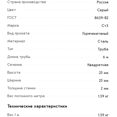
Страна производства
Россия
Цвет
Серый
ГОСТ
8639-82
Марка
Ст3
Вид проката
Горячекатаный
Материал
Сталь
Труба профильная 25х25х2 мм — разновидность
Тип
Труба
металлопроката, представляющая собой длинное
Длина трубы
6 м
полое изделие с квадратным сечением. Изготавливают
Сечение
Квадратная
такую продукцию методом горячего или холодного
проката.
Высота
25 мм
Ширина
25 мм
Профтруба отличается повышенной прочностью и
Толщина стенки
2 мм
стойкостью к деформациям, небольшим весом,
высокой прочностью и надежностью. Благодаря этим
Вес погонного метра
1.39 кг
характеристикам изделие нашло широкое применение
Технические характеристики
во многих областях.
Вес 1 м.
1.39 кг