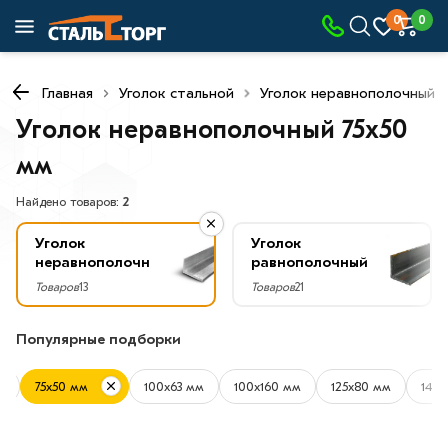
×
0
0
Фильтры
Главная
Уголок стальной
Уголок неравнополочный
Со
скидкой
Уголок неравнополочный 75х50
мм
Найдено товаров:
2
Цена
руб.
Уголок
Уголок
неравнополочный
равнополочный
—
Товаров
13
Товаров
21
Популярные подборки
Форма
м
75х50 мм
100х63 мм
100х160 мм
125х80 мм
140
Неравнополочный