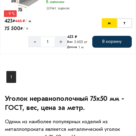
В наличии
50
Нет оценок
мм
- 9 %
423
₽
465 ₽
м
/
м
т
75 500
₽
т
/
423 ₽
Толщина
-
+
В корзину
5.605 кг
Вес
стенки
1 м
Длина
5
мм
6
1
мм
Уголок неравнополочный 75х50 мм -
ГОСТ, вес, цена за метр.
Одним из наиболее популярных изделий из
металлопроката является металлический уголок