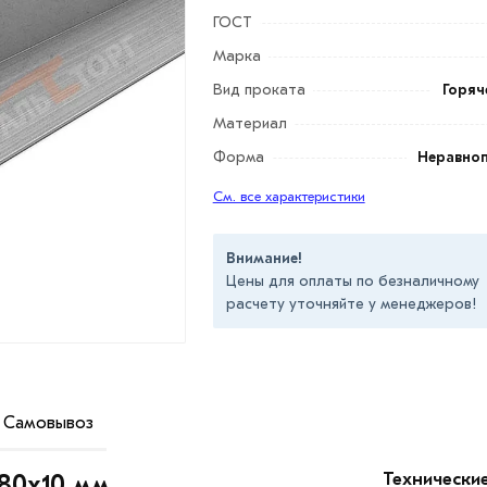
ГОСТ
Марка
Вид проката
Горяч
Материал
Форма
Неравно
См. все характеристики
Внимание!
Цены для оплаты по безналичному
расчету уточняйте у менеджеров!
Самовывоз
роительства. Технические характеристики
 швеллером для усиления различных
Технически
х80х10 мм