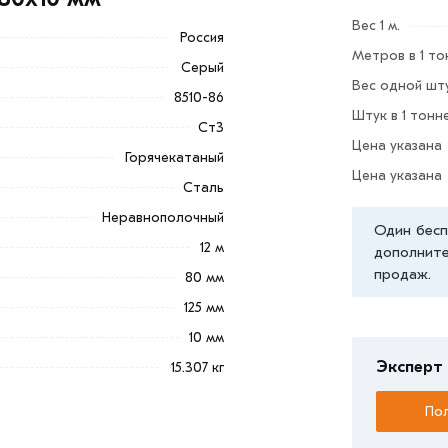
ных высотных зданий.
Вес 1 м.
Россия
 нагрузки и используется в основном при
Метров в 1 то
Серый
Вес одной шту
8510-86
 из категории
Уголок неравнополочный
Штук в 1 тонн
Ст3
альные менеджеры обработают заказ и
Цена указана
и самовывоза.
Горячекатаный
Цена указана
Сталь
ветствует всем стандартам качества.
Неравнополочный
ека обязательно).
Один бесп
12 м
дополните
продаж.
80 мм
125 мм
10 мм
Эксперт 
15.307 кг
Пол