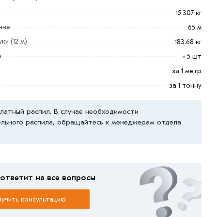
15.307 кг
нне
65 м
ки (12 м)
183.68 кг
е
≈ 5 шт
за 1 метр
за 1 тонну
латный распил. В случае необходимости
льного распила, обращайтесь к менеджерам отдела
ответит на все вопросы
учить консультацию