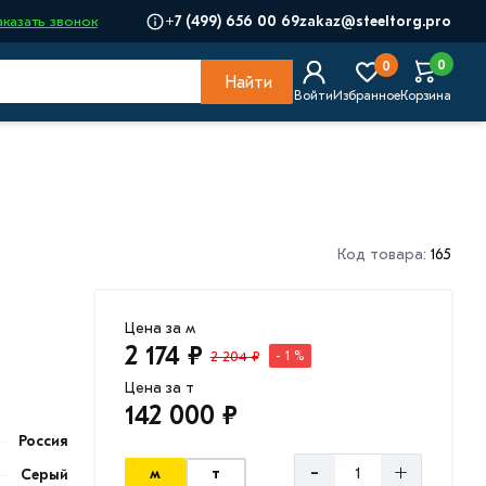
+7 (499) 656 00 69
zakaz@steeltorg.pro
аказать звонок
0
0
Найти
Войти
Избранное
Корзина
Код товара:
165
Цена за м
2 174 ₽
2 204 ₽
- 1 %
Цена за т
142 000 ₽
Россия
-
+
м
т
Серый