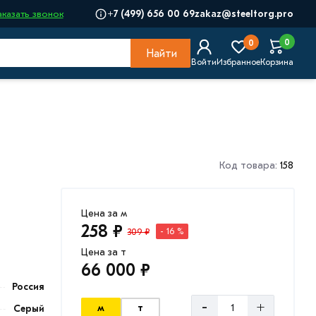
+7 (499) 656 00 69
zakaz@steeltorg.pro
аказать звонок
0
0
Найти
Войти
Избранное
Корзина
Код товара:
158
Цена за м
258 ₽
309 ₽
- 16 %
Цена за т
66 000 ₽
Россия
-
+
м
т
Серый