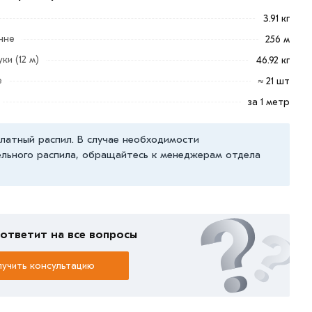
3.91 кг
нне
256 м
ки (12 м)
46.92 кг
е
≈ 21 шт
за 1 метр
латный распил. В случае необходимости
льного распила, обращайтесь к менеджерам отдела
ответит на все вопросы
учить консультацию