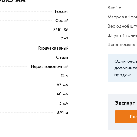
х сферах деятельности: от быта до
Вес 1 м.
Россия
Метров в 1 то
Серый
тивно используемое как элемент опорных
Вес одной шту
8510-86
Штук в 1 тонн
Ст3
Цена указана
из категории
Уголок неравнополочный
Горячекатаный
альные менеджеры обработают заказ и
Сталь
и самовывоза.
Один бесп
Неравнополочный
дополните
ветствует всем стандартам качества.
продаж.
12 м
ека обязательно).
63 мм
40 мм
Эксперт 
5 мм
3.91 кг
Пол