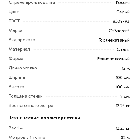
Страна производства
Россия
Цвет
Серый
ГОСТ
8509-93
Марка
Ст3пс/сп5
Вид проката
Горячекатаный
Материал
Сталь
Форма
Равнополочный
Длина уголка
12 м
Ширина
100 мм
Высота
100 мм
Уголок 100х100х8 мм используется в разных сферах
деятельности. С его помощью соединяют различные
Толщина стенки
8 мм
элементы конструкций, осуществляют крепление в
Вес погонного метра
12.25 кг
любой плоскости.
Технические характеристики
Монтажный прокат используется в автомобильном,
Вес 1 м.
12.25 кг
мебельном, промышленном производстве. Применяют
Метров в 1 тонне
82 м
его также и в строительстве для возведения