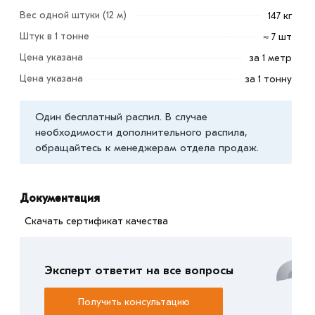
монолитных высоток, небольших построек.
Вес одной штуки (12 м)
147 кг
Штук в 1 тонне
≈ 7 шт
Изготавливают изделие методом горячей прокатки и
Цена указана
за 1 метр
изгиба заготовки из углеродистой или
высококачественной конструкционной стали в
Цена указана
за 1 тонну
соответствие с нормативами ГОСТ.
Один бесплатный распил. В случае
Условия доставки и цены на товар Уголок 100х100х8 мм
необходимости дополнительного распила,
из категории
Уголок равнополочный
действительны в
обращайтесь к менеджерам отдела продаж.
Москве и области. Наши профессиональные
менеджеры обработают заказ и свяжутся с Вами для
согласования условий доставки или самовывоза.
Документация
Скачать сертификат качества
Данний товар от производителя сертифицирован,
соответствует всем стандартам качества. Возврат
купленного товарa в течение 7 дней (наличие чека
Эксперт ответит на все вопросы
обязательно).
Получить консультацию