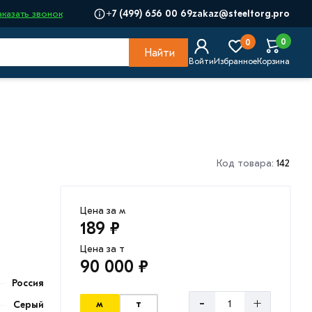
+7 (499) 656 00 69
zakaz@steeltorg.pro
аказать звонок
0
0
Найти
Войти
Избранное
Корзина
Код товара:
142
Цена за м
189 ₽
Цена за т
90 000 ₽
Россия
-
+
м
т
Серый