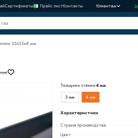
ай
Сертификаты
Прайс лист
Контакты
Клиентам
З
голок 35х35х4 мм
нные
Толщина стенки:
4 мм
3 мм
4 мм
Характеристики
Страна производства
Цвет