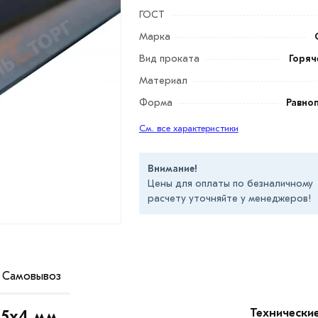
ГОСТ
Марка
Вид проката
Горяч
Материал
Форма
Равно
См. все характеристики
Внимание!
Цены для оплаты по безналичному
расчету уточняйте у менеджеров!
Самовывоз
ные размеры на обеих плоскостях и чаще
ве ребра жесткости мебельной продукции.
Технически
35х4 мм