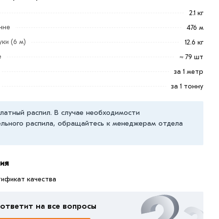
2.1 кг
нне
476 м
ки (6 м)
12.6 кг
е
≈ 79 шт
за 1 метр
за 1 тонну
латный распил. В случае необходимости
льного распила, обращайтесь к менеджерам отдела
ия
тификат качества
ответит на все вопросы