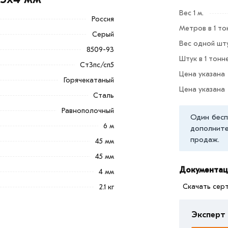
е основные компоненты, как углеродистая
Вес 1 м.
Россия
и.
Метров в 1 то
Серый
 несущих конструкций.
Вес одной шту
8509-93
Штук в 1 тонн
з категории
Уголок равнополочный
Ст3пс/сп5
Цена указана
альные менеджеры обработают заказ и
Горячекатаный
и самовывоза.
Цена указана
Сталь
ветствует всем стандартам качества.
Равнополочный
Один бесп
ека обязательно).
6 м
дополните
продаж.
45 мм
45 мм
Документац
4 мм
Скачать сер
2.1 кг
Эксперт 