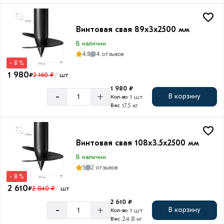
300
мм
Винтовая свая 89х3х2500 мм
350
мм
В наличии
4.8
4 отзывов
- 8 %
1 980
₽
2 160 ₽
шт
/
1 980 ₽
Толщина
-
+
В корзину
1 шт
Кол-во
ствола
17.5 кг
Вес
3
мм
3.5
Винтовая свая 108х3.5х2500 мм
мм
В наличии
4
5
2 отзывов
- 8 %
мм
2 610
₽
2 840 ₽
шт
/
2 610 ₽
-
+
В корзину
1 шт
Кол-во
24.8 кг
Вес