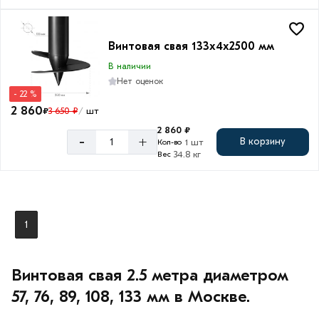
Толщина
лопасти
4
Винтовая свая 133х4х2500 мм
мм
В наличии
5
Нет оценок
мм
- 22 %
2 860
₽
3 650 ₽
шт
/
2 860 ₽
-
+
В корзину
1 шт
Кол-во
34.8 кг
Вес
Длина
2,5
метра
1
Винтовая свая 2.5 метра диаметром
57, 76, 89, 108, 133 мм в Москве.