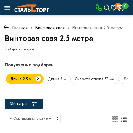
×
0
0
Фильтры
Главная
Винтовая свая
Винтовая свая 2.5 метра
Со
скидкой
Винтовая свая 2.5 метра
Найдено товаров:
5
Цена
Популярные подборки
руб.
м
Длина 2.5 м
Длина 3 м
Диаметр ствола 57 мм
Длина
—
Фильтры
Диаметр
ствола
57