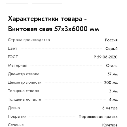
Характеристики товара -
Винтовая свая 57х3х6000 мм
Страна производства
Россия
Цвет
Серый
ГОСТ
Р 59106-2020
Материал
Сталь
Диаметр ствола
57 мм
Диаметр лопасти
200 мм
Толщина ствола
3 мм
Толщина лопасти
4 мм
Длина
6 метра
Покрытия
Порошковое краска
Винтовая свая 57х3х6000 мм применяется в основном в
лёгком строительстве и монтаже различных
Сечение
Круглое