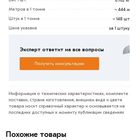
6.762 кг
Метров в 1 тонне
≈ 444 м
Штук в 1 тонне
≈ 148 шт
Столб для забора 50х50х1,5 мм 3 м зеленый RAL 6005 -
это один из основных элементов конструкции
Цена указана
за 1 штуку
ограждения, представляющий собой поперечины,
закрепляющиеся к опорам.
Эксперт ответит на все вопросы
Материал и исполнение:
Получить консультацию
Сечение: прямоугольная труба
Материал: оцинкованная сталь
Покрытие: цинкование — защита от коррозии и
порошковая окраска — эстетика + дополнительная
Информация о технических характеристиках, комплекте
поставки, стране изготовления, внешнем виде и цвете
защита (цвет по RAL).
товара носит справочный характер и основывается на
последних доступных к моменту публикации сведениях
Условия доставки и цены на товар Столб для забора
50х50х1,5 мм 3 м зеленый RAL 6005 из категории
Столбы и лаги для забора
действительны в Москве и
Похожие товары
области. Наши профессиональные менеджеры