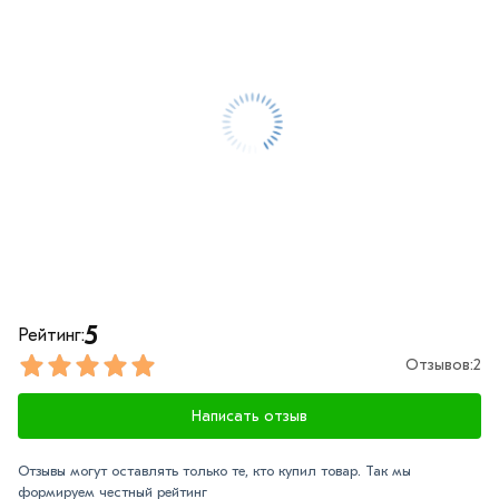
обработают заказ и свяжутся с Вами для согласования
условий доставки или самовывоза.
Данний товар от производителя сертифицирован,
соответствует всем стандартам качества. Возврат
купленного товарa в течение 7 дней (наличие чека
обязательно).
5
Рейтинг:
Отзывов:
2
Написать отзыв
Отзывы могут оставлять только те, кто купил товар. Так мы
формируем честный рейтинг