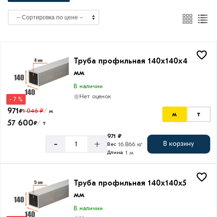
м
Сечение
Труба профильная 140х140х4
Квадратная
мм
В наличии
Нет оценок
- 7 %
Высота
971
₽
1 046 ₽
м
/
м
т
57 600
₽
т
/
140
971 ₽
мм
-
+
В корзину
16.866 кг
Вес
1 м
Длина
Ширина
Труба профильная 140х140х5
мм
140
мм
В наличии