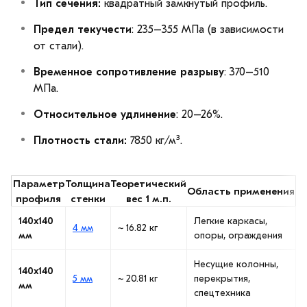
Тип сечения:
квадратный замкнутый профиль.
Предел текучести
: 235–355 МПа (в зависимости
от стали).
Временное сопротивление разрыву
: 370–510
МПа.
Относительное удлинение
: 20–26%.
Плотность стали:
7850 кг/м³.
Параметр
Толщина
Теоретический
Область применения
профиля
стенки
вес 1 м.п.
140х140
Легкие каркасы,
4 мм
~ 16.82 кг
мм
опоры, ограждения
Несущие колонны,
140х140
5 мм
~ 20.81 кг
перекрытия,
мм
спецтехника