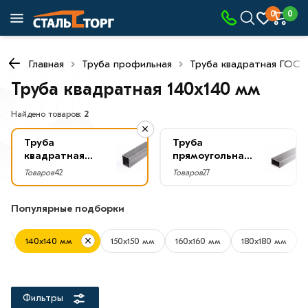
×
0
0
Фильтры
Главная
Труба профильная
Труба квадратная ГОСТ
Со
скидкой
Труба квадратная 140х140 мм
Найдено товаров:
2
Труба
Труба
Цена
квадратная
прямоугольная
руб.
ГОСТ
ГОСТ
Товаров
42
Товаров
27
—
Популярные подборки
мм
140х140 мм
150х150 мм
160х160 мм
180х180 мм
Длина
трубы
12
Фильтры