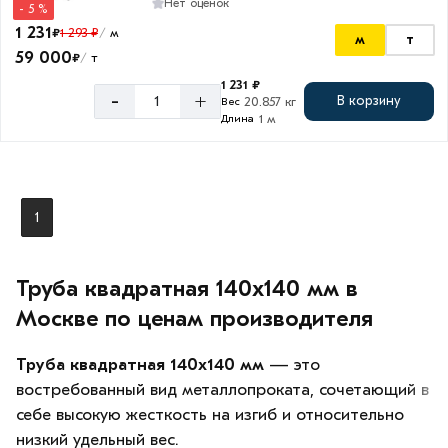
Нет оценок
- 5 %
1 231
₽
1 293 ₽
м
/
м
т
59 000
₽
т
/
Толщина
1 231 ₽
стенки
-
+
В корзину
20.857 кг
Вес
1 м
Длина
4
мм
5
мм
1
Труба квадратная 140х140 мм в
Москве по ценам производителя
Труба квадратная 140х140 мм
— это
востребованный вид металлопроката, сочетающий в
себе высокую жесткость на изгиб и относительно
низкий удельный вес.