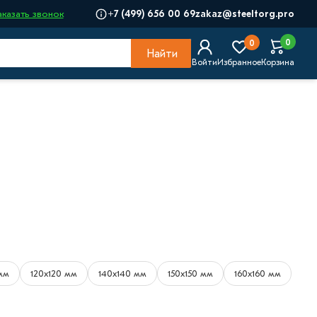
+7 (499) 656 00 69
zakaz@steeltorg.pro
аказать звонок
0
0
Найти
Войти
Избранное
Корзина
мм
120х120 мм
140х140 мм
150х150 мм
160х160 мм