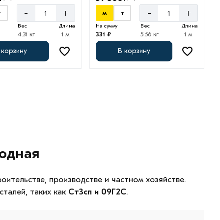
-
+
-
+
т
м
т
Вес
Длина
На сумму
Вес
Длина
4.31 кг
1 м
331 ₽
5.56 кг
1 м
 корзину
В корзину
годная
ительстве, производстве и частном хозяйстве.
сталей, таких как
Ст3сп и 09Г2С
.