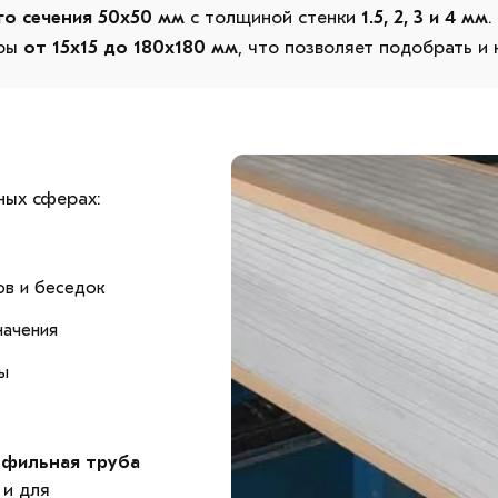
го сечения 50х50 мм
с толщиной стенки
1.5, 2, 3 и 4 мм
.
еры
от 15х15 до 180х180 мм
, что позволяет подобрать и
ных сферах:
ов и беседок
начения
ы
офильная труба
 и для