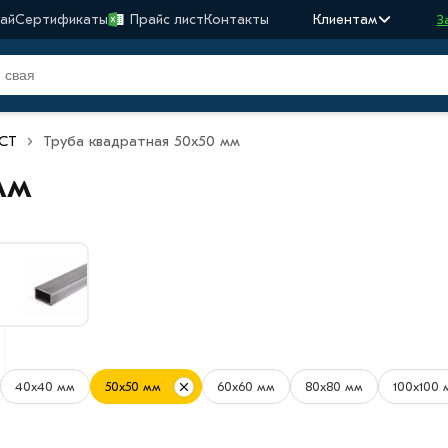
ай
Сертификаты
Прайс лист
Контакты
Клиентам
З
ОСТ
Труба квадратная 50х50 мм
мм
40х40 мм
50х50 мм
60х60 мм
80х80 мм
100х100 