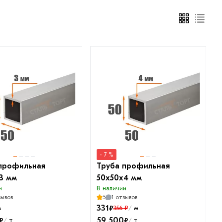
- 7 %
профильная
Труба профильная
3 мм
50х50х4 мм
и
В наличии
зывов
5
1 отзывов
331
₽
м
м
356 ₽
/
59 500
₽
₽
т
т
/
/