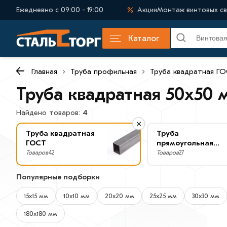
Ежедневно с 09:00 - 19:00
Акции
Монтаж винтовых св
Каталог
Главная
Труба профильная
Труба квадратная Г
Труба квадратная 50х50 
Найдено товаров:
4
Труба квадратная
Труба
ГОСТ
прямоугольная
ГОСТ
Товаров
42
Товаров
27
Популярные подборки
15х15 мм
10х10 мм
20х20 мм
25х25 мм
30х30 мм
180х180 мм