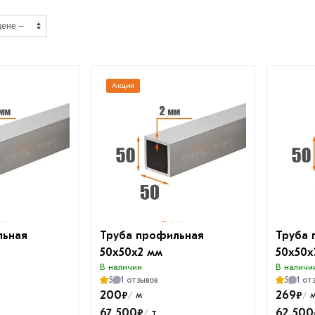
Акция
льная
Труба профильная
Труба 
50х50х2 мм
50х50х
В наличии
В наличи
5
1 отзывов
5
1 от
200
269
₽
₽
м
/
/
67 500
62 500
₽
т
/