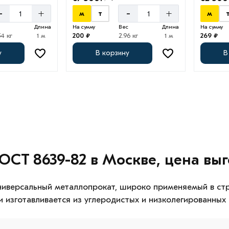
-
+
-
+
м
т
м
Длина
На сумму
Вес
Длина
На сумму
54 кг
1 м
200 ₽
2.96 кг
1 м
269 ₽
у
В корзину
В
ОСТ 8639-82 в Москве, цена вы
иверсальный металлопрокат, широко применяемый в стро
и изготавливается из углеродистых и низколегированных 