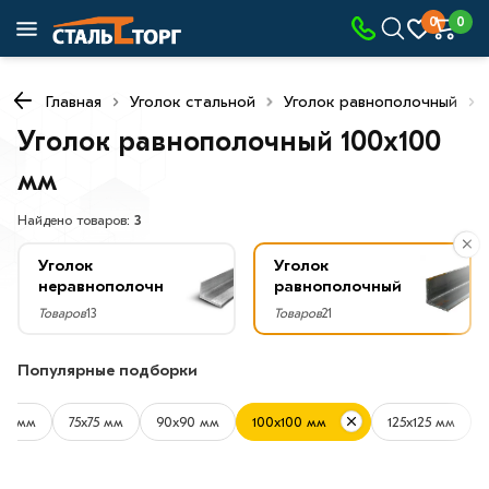
×
0
0
Фильтры
Главная
Уголок стальной
Уголок равнополочный
Со
скидкой
Уголок равнополочный 100х100
мм
Найдено товаров:
3
Цена
руб.
Уголок
Уголок
неравнополочный
равнополочный
—
Товаров
13
Товаров
21
Популярные подборки
Форма
70 мм
75х75 мм
90х90 мм
100х100 мм
125х125 мм
Равнополочный