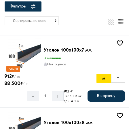
Фильтры
Длина
уголка
12
м
Уголок 100х100х7 мм
В наличии
Ширина
Нет оценок
Акция
100
912
₽
м
/
м
т
мм
88 500
₽
т
/
912 ₽
-
+
В корзину
10.31 кг
Вес
1 м
Длина
Высота
100
Уголок 100х100х8 мм
мм