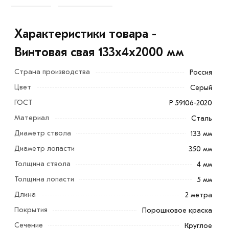
Характеристики товара -
Винтовая свая 133х4х2000 мм
Страна производства
Россия
Цвет
Серый
ГОСТ
Р 59106-2020
Материал
Сталь
Диаметр ствола
133 мм
Диаметр лопасти
350 мм
Толщина ствола
4 мм
Толщина лопасти
5 мм
Длина
2 метра
Покрытия
Порошковое краска
Винтовая свая 133х4х2000 мм - это пустотелая
металлическая труба с лопастями. Лопасти
Сечение
Круглое