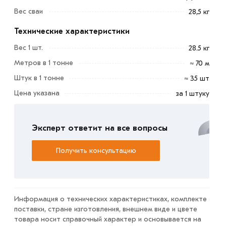
обеспечивают более надежное крепление в грунте.
Вес сваи
28,5 кг
Такой тип свай подходит для тяжелых каменистых и
Технические характеристики
рыхлых почв.
Вес 1 шт.
28.5 кг
Применение:
Метров в 1 тонне
≈ 70 м
Веранды, террасы, беседки, навесы.
Штук в 1 тонне
≈ 35 шт
Лестничные марши, козырьки.
Цена указана
за 1 штуку
Под установку столбов и секций забора.
Быстрая установка на любом рельефе.
Эксперт ответит на все вопросы
Хозяйственные постройки (сараи, бытовки).
Каркасные дома и бытовые модульные конструкции
Получить консультацию
(если свайное поле спроектировано с учетом
нагрузок).
Условия доставки и цены на товар Винтовая свая
Информация о технических характеристиках, комплекте
133х4х2000 мм из категории
Винтовая свая
поставки, стране изготовления, внешнем виде и цвете
действительны в Москве и области. Наши
товара носит справочный характер и основывается на