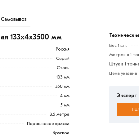
Самовывоз
ида использования – фундамент для
турных объектов, например, навесов,
Технически
вая 133х4х3500 мм
Вес 1 шт.
Россия
Метров в 1 то
Серый
Штук в 1 тонн
Сталь
Цена указана
133 мм
350 мм
торно.
Эксперт 
4 мм
х3500 мм из категории
Винтовая свая
5 мм
Пол
альные менеджеры обработают заказ и
3.5 метра
и самовывоза.
Порошковое краска
ветствует всем стандартам качества.
Круглое
ека обязательно).