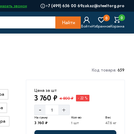
+7 (499) 656 00 69
zakaz@steeltorg.pro
аказать звонок
0
0
Найти
Войти
Избранное
Корзина
Код товара:
659
Цена за шт
ра
3 760 ₽
4 800 ₽
- 22 %
ра
-
+
На сумму
Кол-во
Вес
тра
3 760 ₽
1 шт
47.6 кг