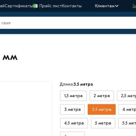
ай
Сертификаты
Прайс лист
Контакты
Клиентам
З
0 мм
Длина:
3.5 метра
1,5 метра
2 метра
2,5 мет
3 метра
3.5 метра
4 мет
4.5 метра
5 метра
5.5 ме