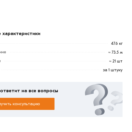
е характеристики
47.6 кг
нне
≈ 73.5 м
е
≈ 21 шт
за 1 штуку
ответит на все вопросы
учить консультацию